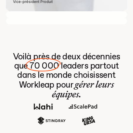
Jenna Kellner
Vice-président Produit
Ted Chiasson
Vice-présidente Marketing
Vice-président Design
Voilà près de deux décennies
que
70 000
leaders partout
dans le monde choisissent
gérer leurs
Workleap pour
équipes.