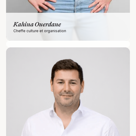
Kahina Ouerdane
Francois Deschamps
Cheffe culture et organisation
Chef Finances