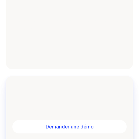
Explorer Workleap
Découvrez notre plateforme de gestion des talents
propulsée par l’IA
.
Découvrir Workleap
Demander une démo
Vous voulez en savoir plus sur ce que Workleap
peut apporter à vos équipes? Parlons-en!
Demander une démo