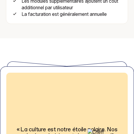
Les modules supplémentaires ajoutent un coût
additionnel par utilisateur
La facturation est généralement annuelle
« La plateforme Workleap reflète presque
exactement notre ancien processus —
mais sans les tracas de la gestion manuelle.
« La culture est notre étoile polaire. Nos
« Sans données, c’est impossible de