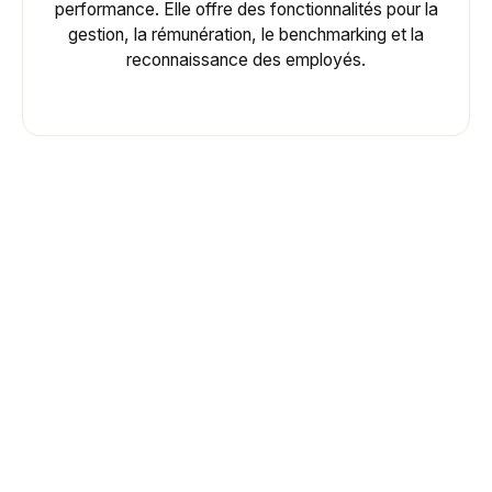
performance. Elle offre des fonctionnalités pour la
gestion, la rémunération, le benchmarking et la
reconnaissance des employés.
Comparaison de
Workleap
fonctionnalités
Engagement des employés
Sondages Éclairs
Axés sur l’engagement de
personnalisés
employés